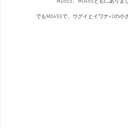
MD50S、MD45Sともにあ
でもMD45Sで、ウグイとイワナ×2の