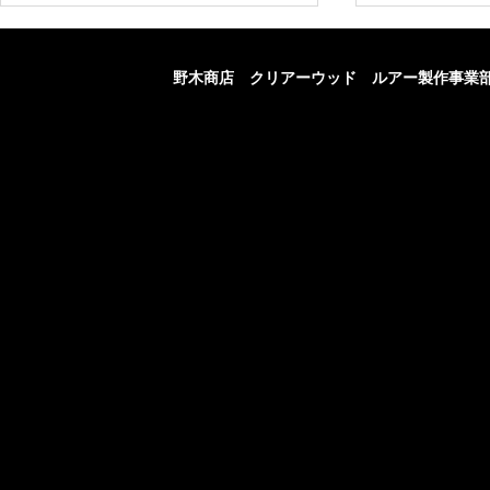
​野木商店 クリアーウッド ルアー製作事業
２０２６ ８ ４
２０２
７