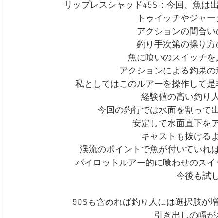
リップレスシャッド45S：今回、魚は
トゥイッチやジャー
アクションの間合い
釣り手次第の操り方
魚に喰いのスイッチを
アクションによる釣果の
私としてはこのルアーを操作して是
経験値の高い釣り
今回の釣行では水面を割って
安定して水面直下を
キャストも抜ける
渓流のポイントで魚が付いていれ
パイロットルアー的に喰わせのスイ
今後も試
50Sも含めれば釣り人には選択肢が
引き出しの幅が