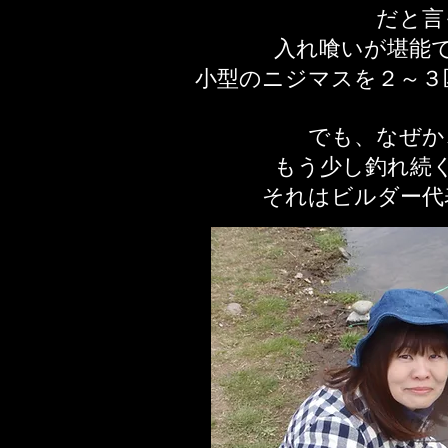
だと言
入れ喰いが堪能
小型のニジマスを２～３
でも、なぜか
もう少し釣れ続
​それはビルダー