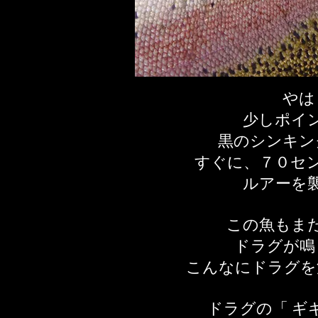
やは
少しポイ
黒のシンキン
すぐに、７０セ
ルアーを
この魚もま
ドラグが鳴
こんなにドラグを
ドラグの「 ギ