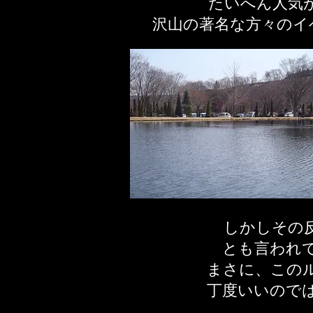
たいへん​人気
​沢山の著名な方々の
しかしその
とも言われ
まさに、この
丁度いいので