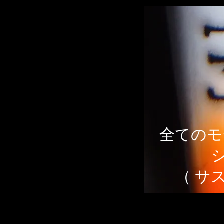
全てのモ
（ サ