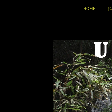
HOME
お
u
S