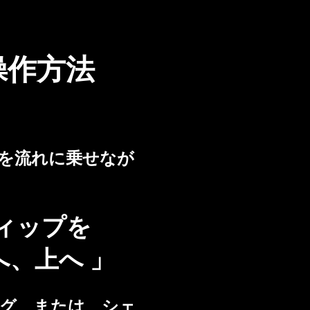
操作方法
を流れに乗せなが
ィップを
へ ​」
グ、または、シェ