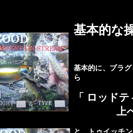
基本的な
基本的に、プラグ
ら
「 ロッドテ
上へ、上
と、トゥイッチン