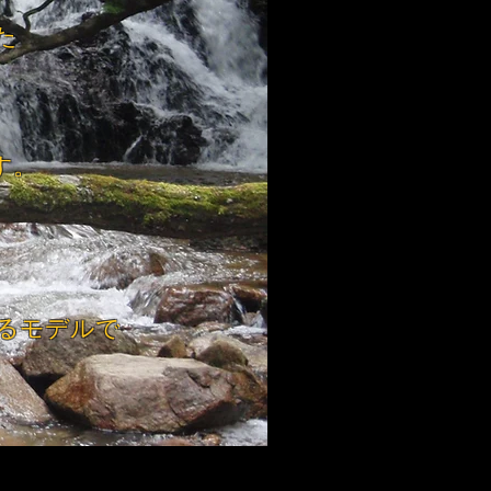
た
す。
るモデルで