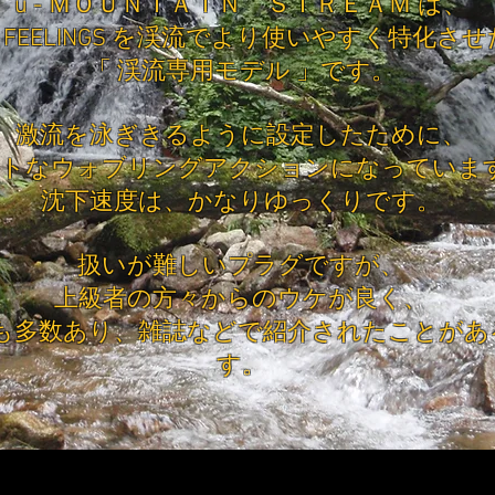
u - ＭＯＵＮＴＡＩＮ ＳＴＲＥＡＭ は、
 - FEELINGS を渓流でより使いやすく特化させ
「 渓流専用モデル 」です。
​激流を泳ぎきるように設定したために、
トなウォブリングアクションになっていま
沈下速度は、かなりゆっくりです。
扱いが難しいプラグですが、
​上級者の方々からのウケが良く、
も多数あり、雑誌などで紹介されたことがあ
す。