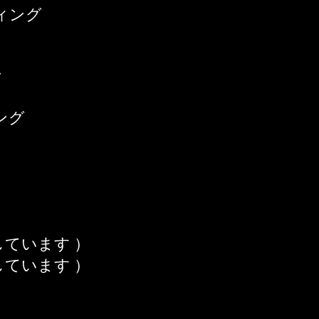
ング​
ク
ング
ています ）
ています ）