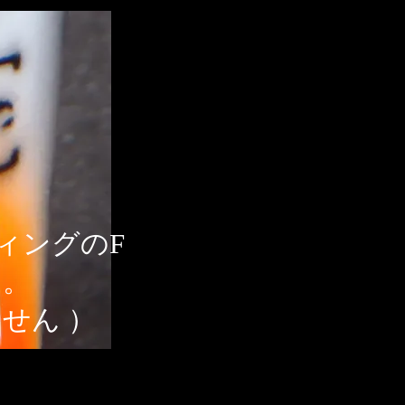
ィングのF
す。
せん ）