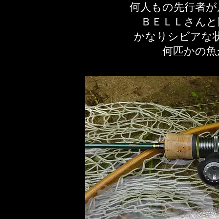
何人もの先行者が
ＢＥＬＬさんと
かなりシビアな
​何匹かの