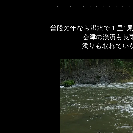
​・・・・・・・・・・・
普段の年なら渇水で１里1
会津の渓流も長
濁りも
取れてい