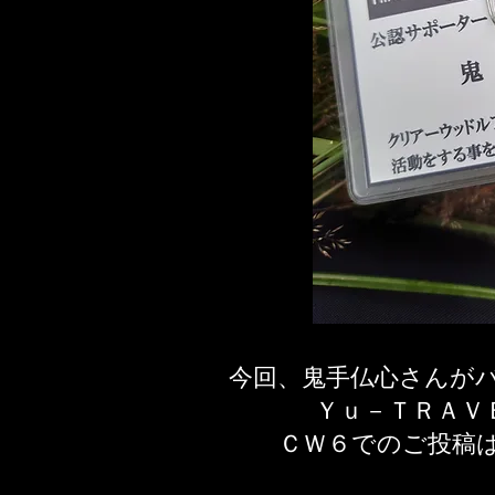
今回、鬼手仏心さんが
Ｙｕ－ＴＲＡＶ
ＣＷ６でのご投稿