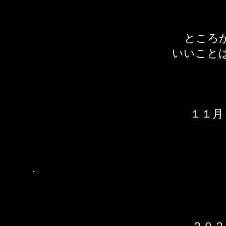
ところ
いいこと
​１１