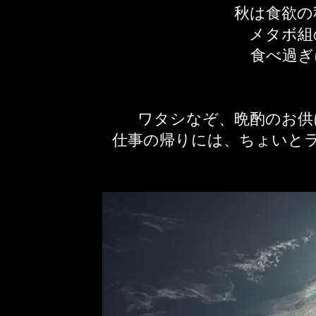
秋は食欲の
メタボ組
​食べ過
ワタシなぞ、晩酌のお供
​仕事の帰りには、ちょいと