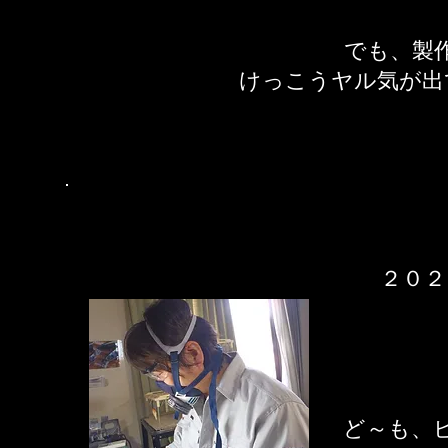
でも、製
​けっこうヤル気が
​２０
ど～も、