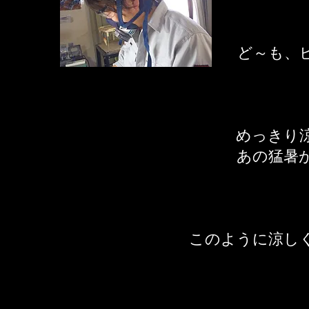
​ど～も
めっきり
あの猛暑
このように涼し