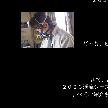
２０２
​ど～も、
さて、
２０２３渓流シー
すべてご紹介