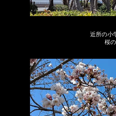
近所の小
​桜