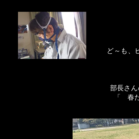
​ど～も
部長さん
​「 