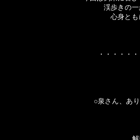
渓歩きの一
心身とも
・・・・・・
○泉さん、あ
​