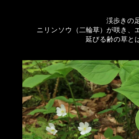
渓歩きの
ニリンソウ（二輪草）が咲き、
延びる齢の草と