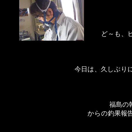
​ど～も、
今日は、久しぶり
​福島
からの釣果報