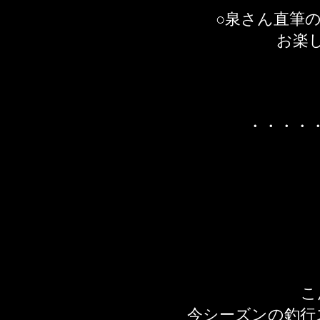
○泉さん直筆
お楽
​・・・
こ
今シーズンの釣行